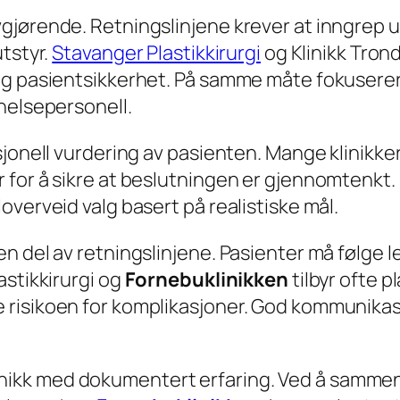
jørende. Retningslinjene krever at inngrep utf
tstyr.
Stavanger Plastikkirurgi
og Klinikk Tron
 og pasientsikkerhet. På samme måte fokusere
helsepersonell.
jonell vurdering av pasienten. Mange klinikker
or å sikre at beslutningen er gjennomtenkt. Pl
verveid valg basert på realistiske mål.
 del av retningslinjene. Pasienter må følge le
astikkirurgi og
Fornebuklinikken
tilbyr ofte 
risikoen for komplikasjoner. God kommunikasj
 klinikk med dokumentert erfaring. Ved å sammen