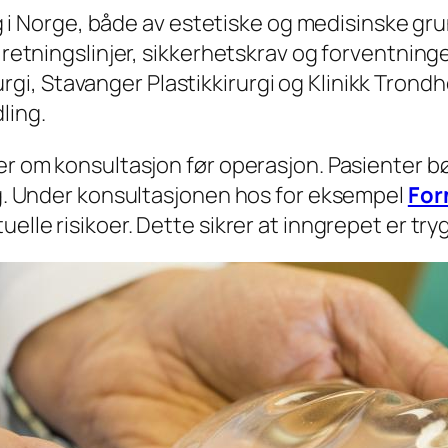
nlig i Norge, både av estetiske og medisinske 
 retningslinjer, sikkerhetskrav og forventninger
rgi, Stavanger Plastikkirurgi og Klinikk Trond
ling.
ler om konsultasjon før operasjon. Pasienter b
urg. Under konsultasjonen hos for eksempel
For
elle risikoer. Dette sikrer at inngrepet er try