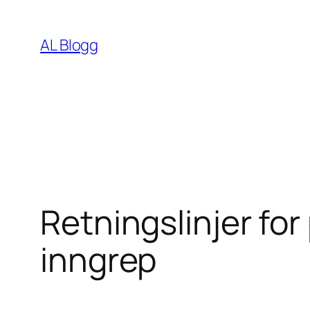
Skip
to
AL Blogg
content
Retningslinjer for 
inngrep