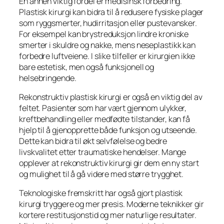
En annen viktig fordel er medisinsk forbedring.
Plastisk kirurgi kan bidra til å redusere fysiske plager
som ryggsmerter, hudirritasjon eller pustevansker.
For eksempel kan brystreduksjon lindre kroniske
smerter i skuldre og nakke, mens neseplastikk kan
forbedre luftveiene. I slike tilfeller er kirurgien ikke
bare estetisk, men også funksjonell og
helsebringende.
Rekonstruktiv plastisk kirurgi er også en viktig del av
feltet. Pasienter som har vært gjennom ulykker,
kreftbehandling eller medfødte tilstander, kan få
hjelp til å gjenopprette både funksjon og utseende.
Dette kan bidra til økt selvfølelse og bedre
livskvalitet etter traumatiske hendelser. Mange
opplever at rekonstruktiv kirurgi gir dem en ny start
og mulighet til å gå videre med større trygghet.
Teknologiske fremskritt har også gjort plastisk
kirurgi tryggere og mer presis. Moderne teknikker gir
kortere restitusjonstid og mer naturlige resultater.