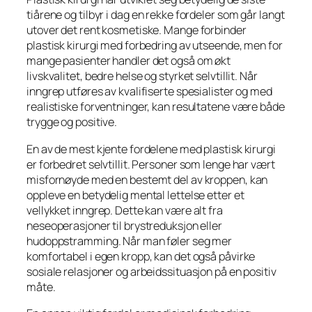
tiårene og tilbyr i dag en rekke fordeler som går langt
utover det rent kosmetiske. Mange forbinder
plastisk kirurgi med forbedring av utseende, men for
mange pasienter handler det også om økt
livskvalitet, bedre helse og styrket selvtillit. Når
inngrep utføres av kvalifiserte spesialister og med
realistiske forventninger, kan resultatene være både
trygge og positive.
En av de mest kjente fordelene med plastisk kirurgi
er forbedret selvtillit. Personer som lenge har vært
misfornøyde med en bestemt del av kroppen, kan
oppleve en betydelig mental lettelse etter et
vellykket inngrep. Dette kan være alt fra
neseoperasjoner til brystreduksjon eller
hudoppstramming. Når man føler seg mer
komfortabel i egen kropp, kan det også påvirke
sosiale relasjoner og arbeidssituasjon på en positiv
måte.