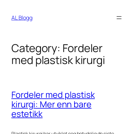
Skip
to
AL Blogg
content
Category:
Fordeler
med plastisk kirurgi
Fordeler med plastisk
kirurgi: Mer enn bare
estetikk
Plastisk kirurgi har utviklet seg betydelig de siste