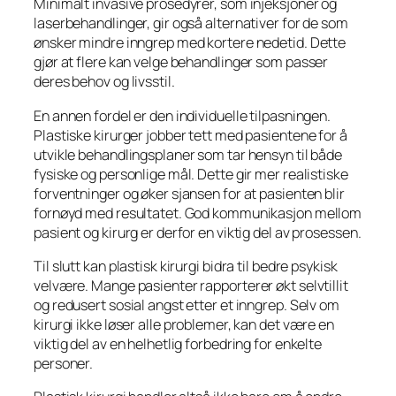
Minimalt invasive prosedyrer, som injeksjoner og
laserbehandlinger, gir også alternativer for de som
ønsker mindre inngrep med kortere nedetid. Dette
gjør at flere kan velge behandlinger som passer
deres behov og livsstil.
En annen fordel er den individuelle tilpasningen.
Plastiske kirurger jobber tett med pasientene for å
utvikle behandlingsplaner som tar hensyn til både
fysiske og personlige mål. Dette gir mer realistiske
forventninger og øker sjansen for at pasienten blir
fornøyd med resultatet. God kommunikasjon mellom
pasient og kirurg er derfor en viktig del av prosessen.
Til slutt kan plastisk kirurgi bidra til bedre psykisk
velvære. Mange pasienter rapporterer økt selvtillit
og redusert sosial angst etter et inngrep. Selv om
kirurgi ikke løser alle problemer, kan det være en
viktig del av en helhetlig forbedring for enkelte
personer.